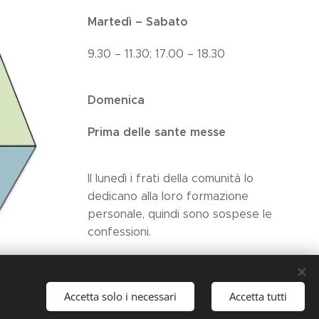
Martedì – Sabato
9.30 – 11.30; 17.00 – 18.30
Domenica
Prima delle sante messe
Il lunedì i frati della comunità lo
dedicano alla loro formazione
personale, quindi sono sospese le
confessioni.
Per incontri e dialoghi personali
con il frate prendere accordi
Accetta solo i necessari
Accetta tutti
telefonici per programmare
l'appuntamento